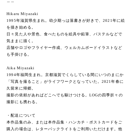
＿＿
Hikaru Miyazaki
1995年滋賀県生まれ。幼少期っは落書きが好きで、2021年に絵
を描き始める。
日々見た人や景色、食べたものを絵具や鉛筆、パステルなどで
気ままに描く。
店舗やロゴやフライヤー作成、ウェルカムボードイラストなど
も手掛ける。
Aika Miyazaki
1994年福岡生まれ。京都滋賀でくらしている間にいつのまにか
「写真を撮ること」がライフワークとなっていた。2021年春に
久留米に帰郷。
撮影の依頼があればどこへでも駆けつける。LOGの四季折々の
撮影にも携わる。
・配送について
本作品集のみ、または本作品集・ハンカチ・ポストカードをご
購入の場合は、レターパックライトをご利用いただけます。他