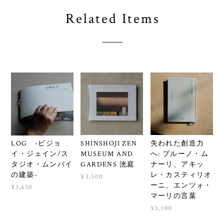
Related Items
SHINSHOJI ZEN
失われた創造力
LOG -ビジョ
MUSEUM AND
へ: ブルーノ・ム
イ・ジェイン/ス
GARDENS 洸庭
ナーリ、アキッ
タジオ・ムンバイ
レ・カスティリオ
の建築-
¥3,500
ーニ、エンツォ・
¥1,650
マーリの言葉
¥3,300