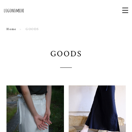
logonomichi
Home
GOODS
GOODS