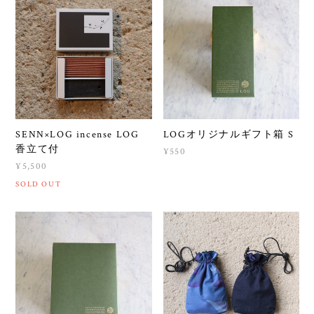
SENN×LOG incense LOG
LOGオリジナルギフト箱 S
香立て付
¥550
¥5,500
SOLD OUT