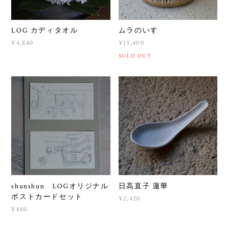
LOG カディタオル
ムラのいす
¥4,840
¥15,400
SOLD OUT
shunshun LOGオリジナル
日高直子 蓮華
ポストカードセット
¥2,420
¥880