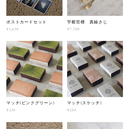
ポストカードセット
宇都宮檀 真鍮さじ
¥1,650
¥7,700
マッチ(ピンクグリーン)
マッチ(スケッチ)
¥220
¥220