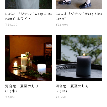
LOGオリジナル “Warp Slits
LOGオリジナル “Warp Slits
Pants” ホワイト
Pants”
¥24,200
¥22,000
河合悠 夏至の灯り
河合悠 夏至の灯り
C（小）
B（中）
¥3,850
¥4,950