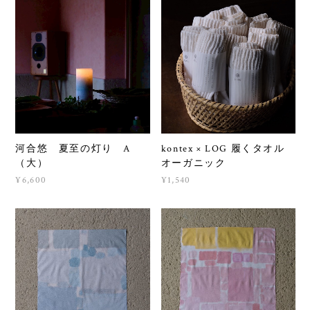
河合悠 夏至の灯り A
kontex × LOG 履くタオル
（大）
オーガニック
¥6,600
¥1,540