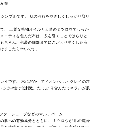
包み布
てもシンプルです。 肌の汚れをやさしくしっかり取り
て、 上質な植物オイルと天然のミツロウでしっか
アメニティを包んだ布は、糸を引くことではらりと
はもちろん、包装の細部までにこだわり尽くした商
だけましたら幸いです。
レイです。 水に溶かしてイオン化した クレイの粒
 ほぼ中性で低刺激。たっぷ り含んだミネラルが肌
 アフターシェーブなどのマルチバーム
の肌への有効成分とともに、 ミツロウが 肌の乾燥