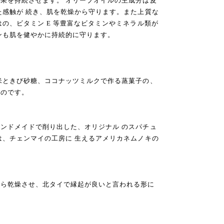
果を持続させます。 オリーブオイルの主成分は皮
た感触が 続き、肌を乾燥から守ります。また上質な
はの、ビタミン E 等豊富なビタミンやミネラル類が
ンも肌を健やかに持続的に守ります。
皿
米ときび砂糖、ココナッツミルクで作る蒸菓子の、
ものです。
ンドメイドで削り出した、オリジナル のスパチュ
は、チェンマイの工房に 生えるアメリカネムノキの
がら乾燥させ、北タイで縁起が良いと言われる形に