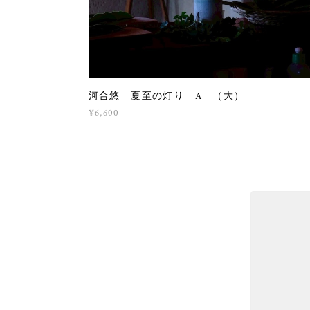
河合悠 夏至の灯り A （大）
¥6,600