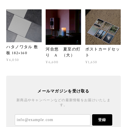
ハタノワタル 敷
河合悠 夏至の灯
ポストカードセッ
板 182×160
り A （大）
ト
¥6,050
¥6,600
¥1,650
メールマガジンを受け取る
新商品やキャンペーンなどの最新情報をお届けいたしま
す。
登録