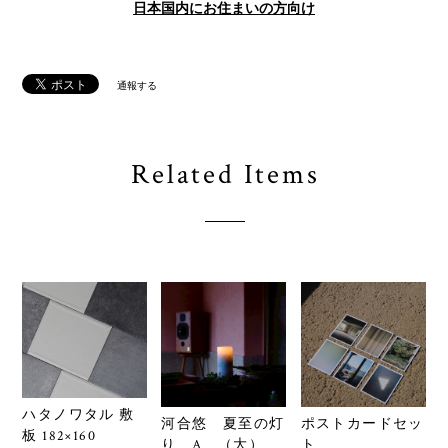
日本国内にお住まいの方向け
通報する
Related Items
ハタノワタル 敷
河合悠 夏至の灯
ポストカードセッ
板 182×160
り A （大）
ト